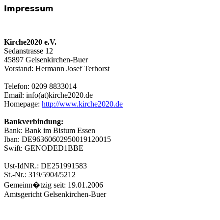
Impressum
Kirche2020 e.V.
Sedanstrasse 12
45897 Gelsenkirchen-Buer
Vorstand: Hermann Josef Terhorst
Telefon: 0209 8833014
Email: info(at)kirche2020.de
Homepage:
http://www.kirche2020.de
Bankverbindung:
Bank: Bank im Bistum Essen
Iban: DE96360602950019120015
Swift: GENODED1BBE
Ust-IdNR.: DE251991583
St.-Nr.: 319/5904/5212
Gemeinn�tzig seit: 19.01.2006
Amtsgericht Gelsenkirchen-Buer